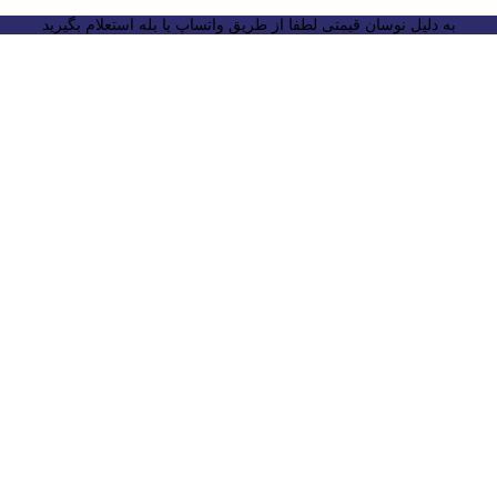
به دلیل نوسان قیمتی لطفا از طریق واتساپ یا بله استعلام بگیرید