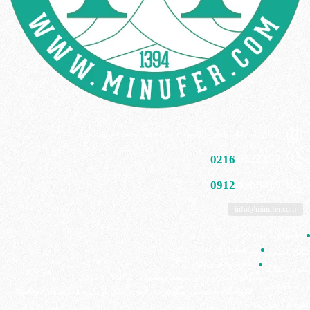
تهران، شادآباد، بلوار طارمی، خ سرحدی، کوچه دهقان، پ 15
0216
6822157
0912
6968419
info@minufer.com
همراه با مینوفر
راهنمای خرید
تماس با مینوفِر
مجوز های مینوفر
پیگیری سفارش
مینوفر گامی نوین در عرضه محصولات ارگانیک و محلی
حریم خصوصی
فروشگاه اینترنتی مینوفر به عنوان یکی از عرضه کنندگان محصولات
شیوه های پرداخت
غذایی خانگی و شرکتی با بیش از 10 سال تجربه، با پایبندی به اصول