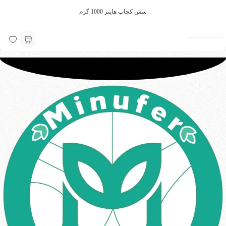
سس کچاپ هاینز 1000 گرم