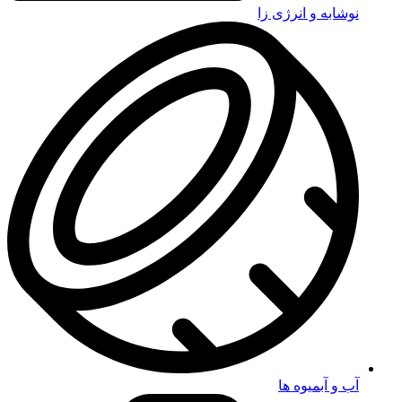
نوشابه و انرژی زا
آب و آبمیوه ها