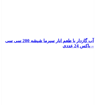
آب گازدار با طعم انار سیرما شیشه 200 سی سی
– باکس 24 عددی