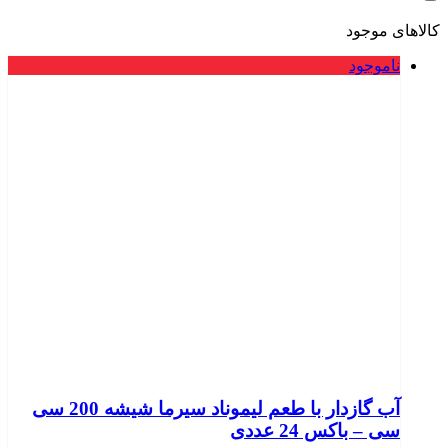
کالاهای موجود
ناموجود
آب گازدار با طعم لیموناد سیرما شیشه 200 سی
سی – باکس 24 عددی