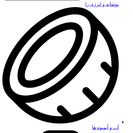
نوشابه و انرژی زا
آب و آبمیوه ها