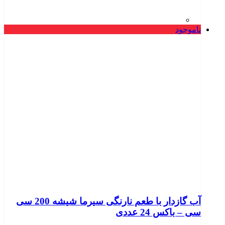
ناموجود
آب گازدار با طعم نارنگی سیرما شیشه 200 سی
سی – باکس 24 عددی