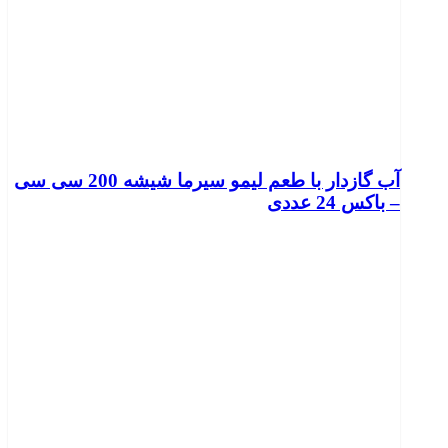
آب گازدار با طعم لیمو سیرما شیشه 200 سی سی
– باکس 24 عددی