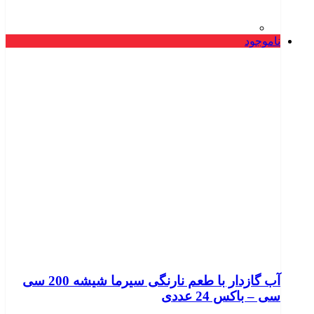
ناموجود
آب گازدار با طعم نارنگی سیرما شیشه 200 سی
سی – باکس 24 عددی