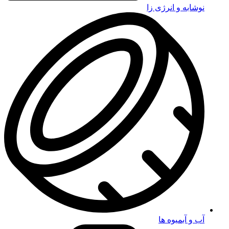
نوشابه و انرژی زا
آب و آبمیوه ها