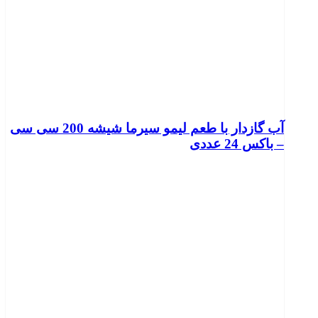
آب گازدار با طعم لیمو سیرما شیشه 200 سی سی
– باکس 24 عددی