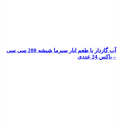
آب گازدار با طعم انار سیرما شیشه 200 سی سی
– باکس 24 عددی