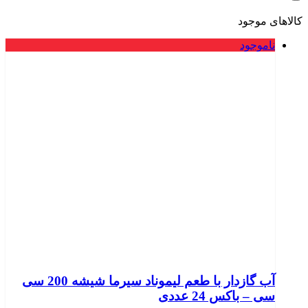
کالاهای موجود
ناموجود
آب گازدار با طعم لیموناد سیرما شیشه 200 سی
سی – باکس 24 عددی