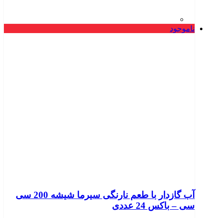
ناموجود
آب گازدار با طعم نارنگی سیرما شیشه 200 سی
سی – باکس 24 عددی