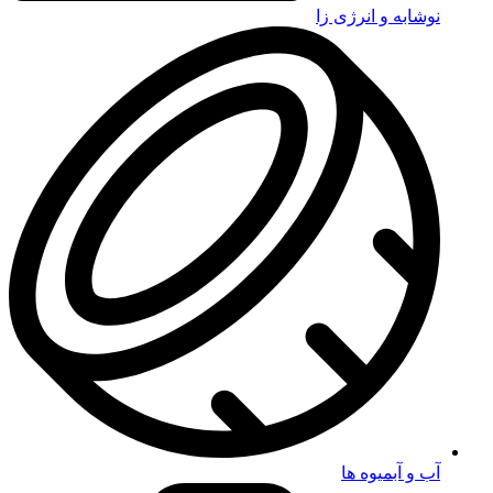
نوشابه و انرژی زا
آب و آبمیوه ها