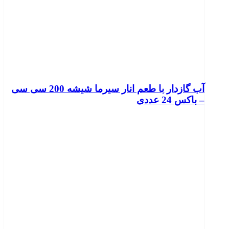
آب گازدار با طعم انار سیرما شیشه 200 سی سی
– باکس 24 عددی