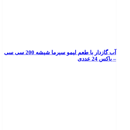
آب گازدار با طعم لیمو سیرما شیشه 200 سی سی
– باکس 24 عددی