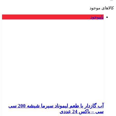
کالاهای موجود
ناموجود
آب گازدار با طعم لیموناد سیرما شیشه 200 سی
سی – باکس 24 عددی