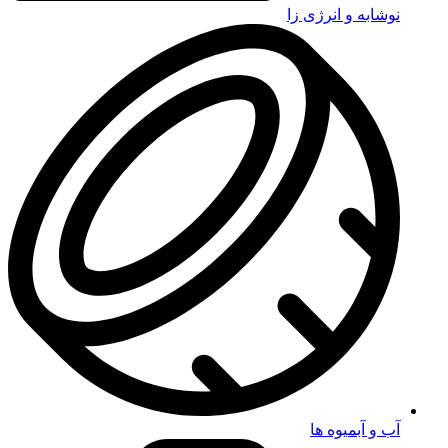
نوشابه و انرژی زا
آب و آبمیوه ها