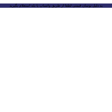
به دلیل نوسان قیمتی لطفا از طریق واتساپ یا بله استعلام بگیرید