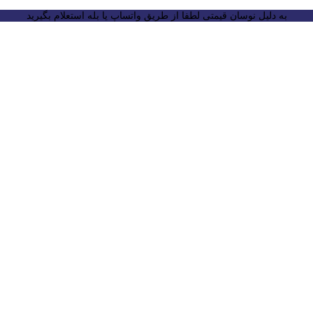
به دلیل نوسان قیمتی لطفا از طریق واتساپ یا بله استعلام بگیرید