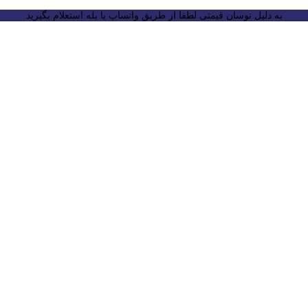
به دلیل نوسان قیمتی لطفا از طریق واتساپ یا بله استعلام بگیرید