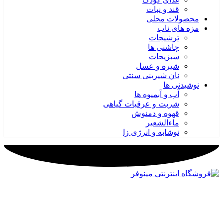
قند و نبات
محصولات محلی
مزه های ناب
ترشیجات
چاشنی ها
سبزیجات
شیره و عسل
نان شیرینی سنتی
نوشیدنی ها
آب و آبمیوه ها
شربت و عرقیات گیاهی
قهوه و دمنوش
ماءالشعیر
نوشابه و انرژی زا