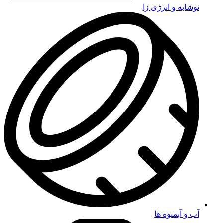
نوشابه و انرژی زا
آب و آبمیوه ها