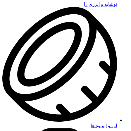
نوشابه و انرژی زا
آب و آبمیوه ها