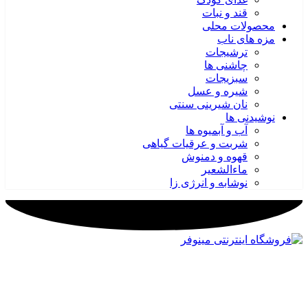
قند و نبات
محصولات محلی
مزه های ناب
ترشیجات
چاشنی ها
سبزیجات
شیره و عسل
نان شیرینی سنتی
نوشیدنی ها
آب و آبمیوه ها
شربت و عرقیات گیاهی
قهوه و دمنوش
ماءالشعیر
نوشابه و انرژی زا