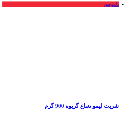
ناموجود
شربت لیمو نعناع گریوه 900 گرم