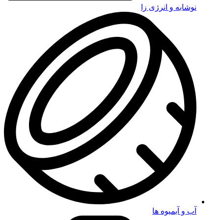
نوشابه و انرژی زا
آب و آبمیوه ها