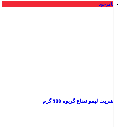
ناموجود
شربت لیمو نعناع گریوه 900 گرم