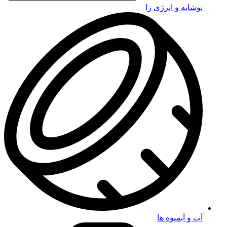
نوشابه و انرژی زا
آب و آبمیوه ها