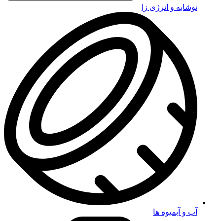
نوشابه و انرژی زا
آب و آبمیوه ها