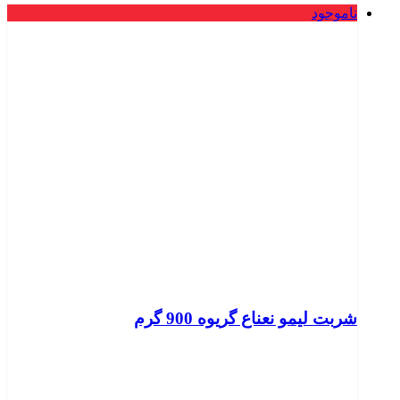
ناموجود
شربت لیمو نعناع گریوه 900 گرم