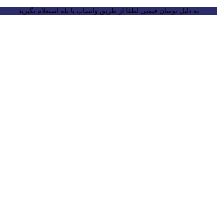
به دلیل نوسان قیمتی لطفا از طریق واتساپ یا بله استعلام بگیرید