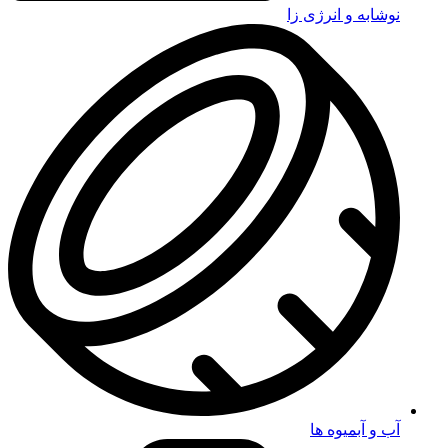
نوشابه و انرژی زا
آب و آبمیوه ها