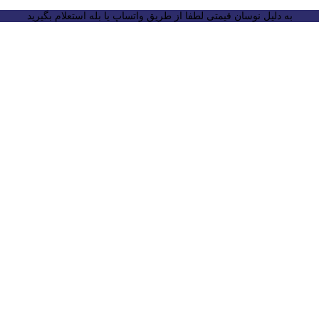
به دلیل نوسان قیمتی لطفا از طریق واتساپ یا بله استعلام بگیرید