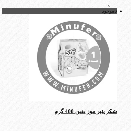
ناموجود
شکر پنیر موز یقین 400 گرم