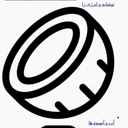
نوشابه و انرژی زا
آب و آبمیوه ها