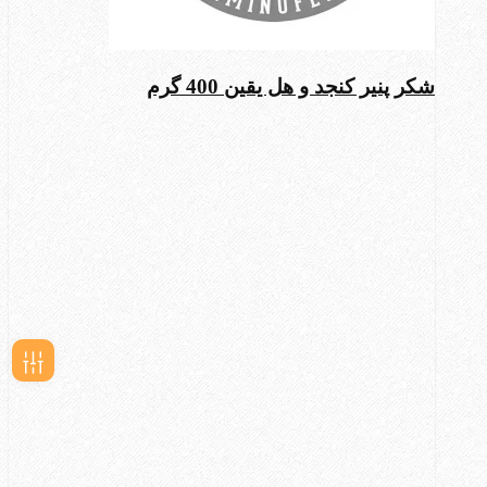
شکر پنیر کنجد و هل یقین 400 گرم
فیلـتر