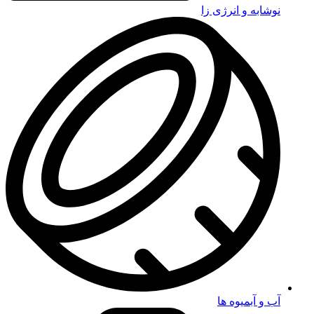
نوشابه و انرژی زا
آب و آبمیوه ها