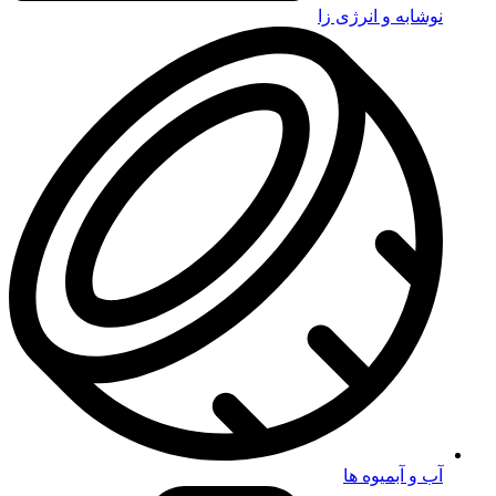
نوشابه و انرژی زا
آب و آبمیوه ها