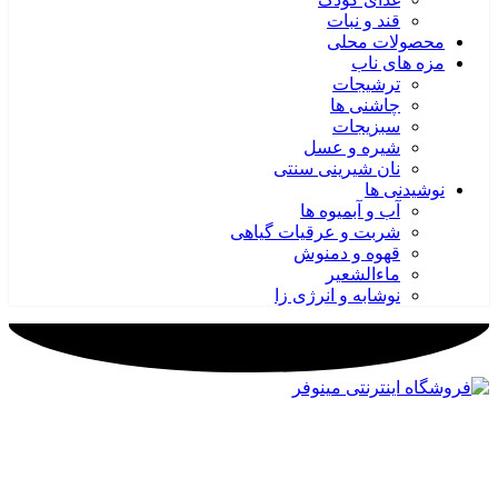
قند و نبات
محصولات محلی
مزه های ناب
ترشیجات
چاشنی ها
سبزیجات
شیره و عسل
نان شیرینی سنتی
نوشیدنی ها
آب و آبمیوه ها
شربت و عرقیات گیاهی
قهوه و دمنوش
ماءالشعیر
نوشابه و انرژی زا