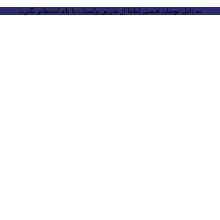
به دلیل نوسان قیمتی لطفا از طریق واتساپ یا بله استعلام بگیرید