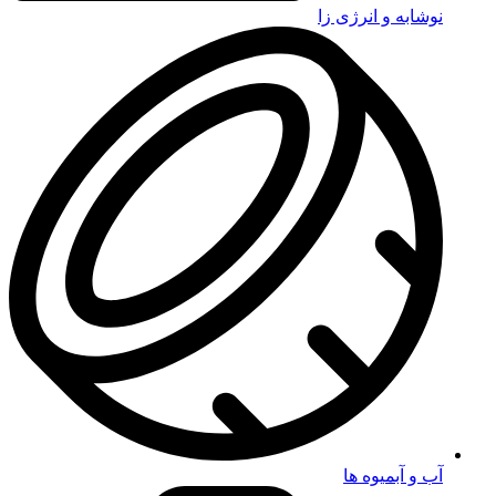
نوشابه و انرژی زا
آب و آبمیوه ها