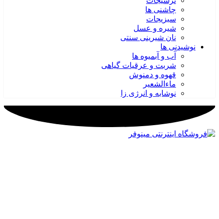
ترشیجات
چاشنی ها
سبزیجات
شیره و عسل
نان شیرینی سنتی
نوشیدنی ها
آب و آبمیوه ها
شربت و عرقیات گیاهی
قهوه و دمنوش
ماءالشعیر
نوشابه و انرژی زا