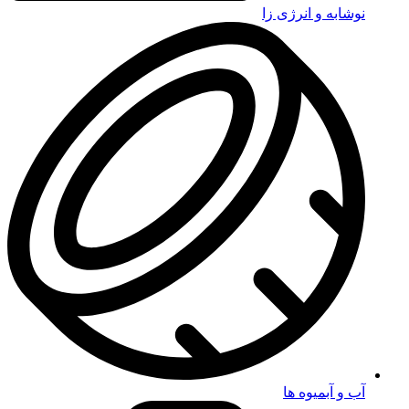
نوشابه و انرژی زا
آب و آبمیوه ها