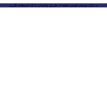
به دلیل نوسان قیمتی لطفا از طریق واتساپ یا بله استعلام بگیرید