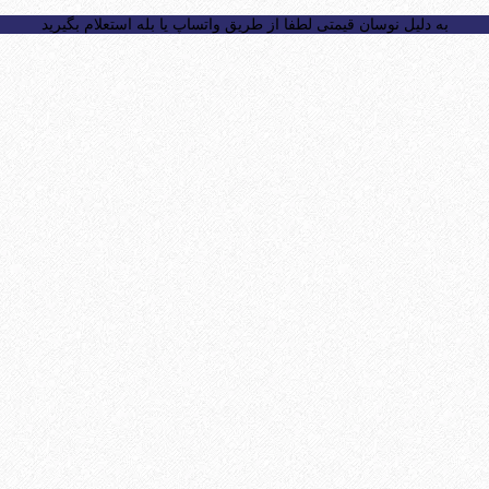
به دلیل نوسان قیمتی لطفا از طریق واتساپ یا بله استعلام بگیرید