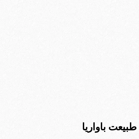
طبیعت باواریا