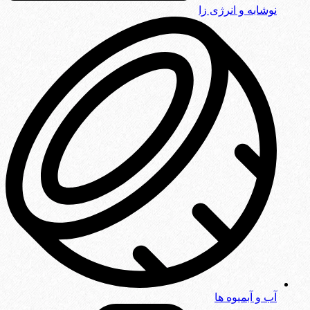
نوشابه و انرژی زا
آب و آبمیوه ها