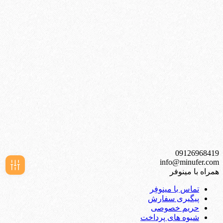
0912
6968419
info@minufer.com
همراه با مینوفر
فیلـتر
تماس با مینوفِر
پیگیری سفارش
حریم خصوصی
شیوه های پرداخت