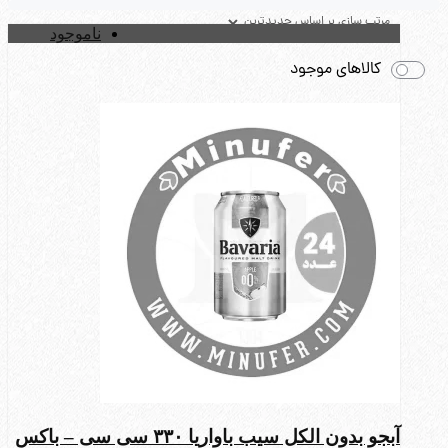
ناموجود
کالاهای موجود
آبجو بدون الکل سیب باواریا ۳۳۰ سی سی – باکس