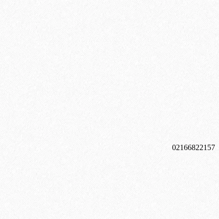
0216
6822157