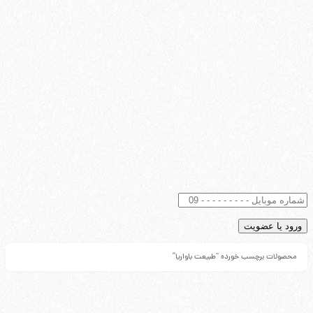
محصولات برچسب خورده “طبیعت باواریا”