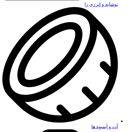
نوشابه و انرژی زا
آب و آبمیوه ها