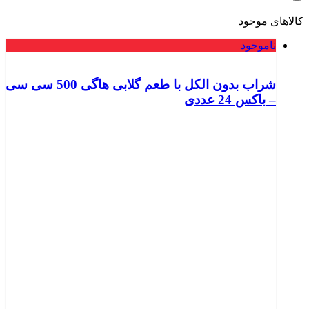
کالاهای موجود
ناموجود
شراب بدون الکل با طعم گلابی هاگی 500 سی سی
– باکس 24 عددی