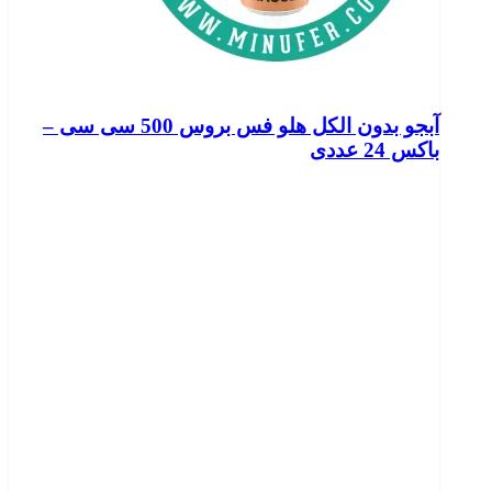
آبجو بدون الکل هلو فس بروس 500 سی سی –
باکس 24 عددی