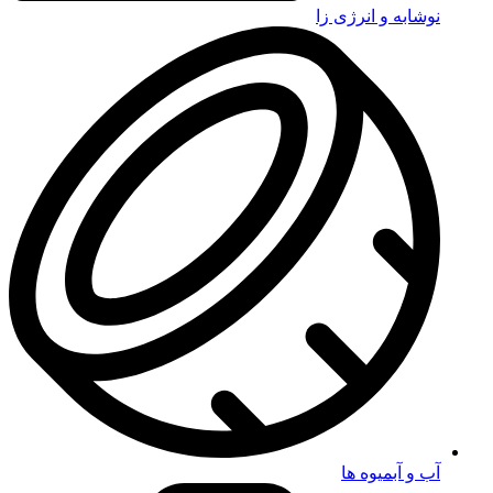
نوشابه و انرژی زا
آب و آبمیوه ها