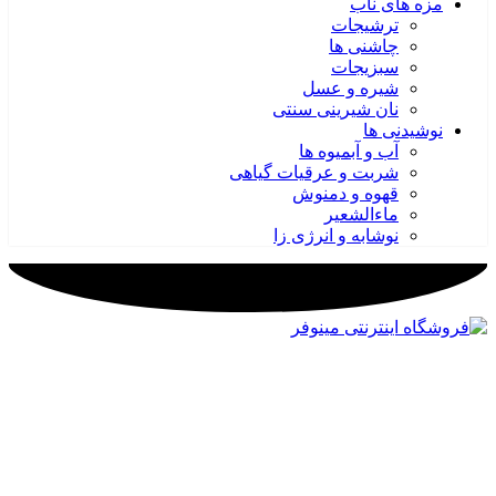
مزه های ناب
ترشیجات
چاشنی ها
سبزیجات
شیره و عسل
نان شیرینی سنتی
نوشیدنی ها
آب و آبمیوه ها
شربت و عرقیات گیاهی
قهوه و دمنوش
ماءالشعیر
نوشابه و انرژی زا