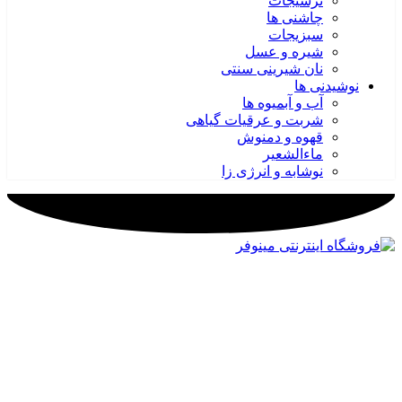
ترشیجات
چاشنی ها
سبزیجات
شیره و عسل
نان شیرینی سنتی
نوشیدنی ها
آب و آبمیوه ها
شربت و عرقیات گیاهی
قهوه و دمنوش
ماءالشعیر
نوشابه و انرژی زا