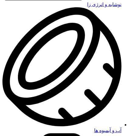
نوشابه و انرژی زا
آب و آبمیوه ها