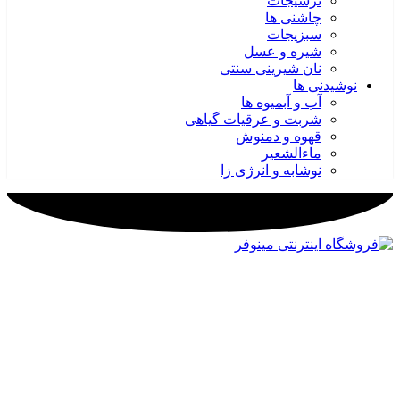
ترشیجات
چاشنی ها
سبزیجات
شیره و عسل
نان شیرینی سنتی
نوشیدنی ها
آب و آبمیوه ها
شربت و عرقیات گیاهی
قهوه و دمنوش
ماءالشعیر
نوشابه و انرژی زا