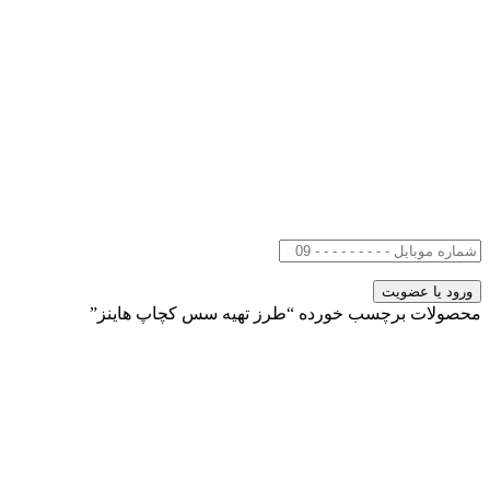
محصولات برچسب خورده “طرز تهیه سس کچاپ هاینز”