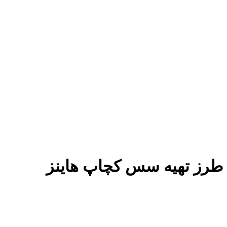
طرز تهیه سس کچاپ هاینز