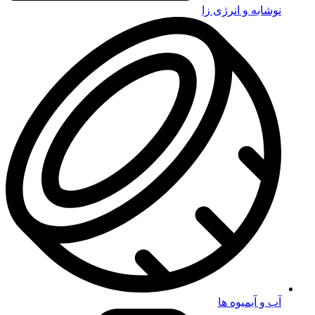
نوشابه و انرژی زا
آب و آبمیوه ها