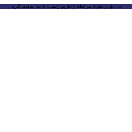
به دلیل نوسان قیمتی لطفا از طریق واتساپ یا بله استعلام بگیرید