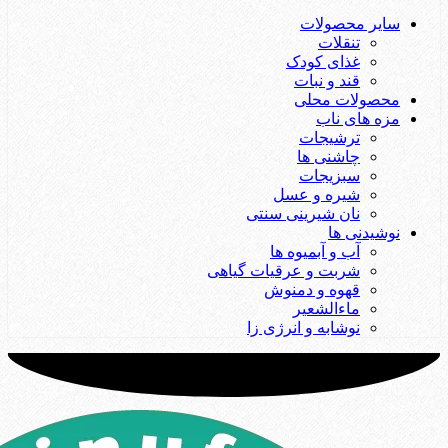
سایر محصولات
تنقلات
غذای کودک
قند و نبات
محصولات محلی
مزه های ناب
ترشیجات
چاشنی ها
سبزیجات
شیره و عسل
نان شیرینی سنتی
نوشیدنی ها
آب و آبمیوه ها
شربت و عرقیات گیاهی
قهوه و دمنوش
ماءالشعیر
نوشابه و انرژی زا