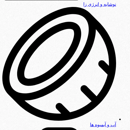
نوشابه و انرژی زا
آب و آبمیوه ها