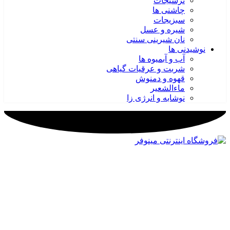
ترشیجات
چاشنی ها
سبزیجات
شیره و عسل
نان شیرینی سنتی
نوشیدنی ها
آب و آبمیوه ها
شربت و عرقیات گیاهی
قهوه و دمنوش
ماءالشعیر
نوشابه و انرژی زا