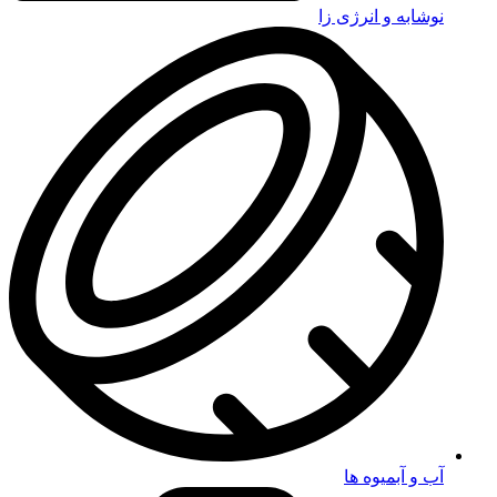
نوشابه و انرژی زا
آب و آبمیوه ها