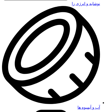
نوشابه و انرژی زا
آب و آبمیوه ها