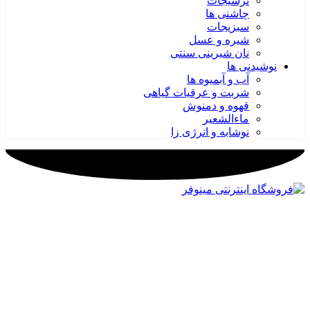
ترشیجات
چاشنی ها
سبزیجات
شیره و عسل
نان شیرینی سنتی
نوشیدنی ها
آب و آبمیوه ها
شربت و عرقیات گیاهی
قهوه و دمنوش
ماءالشعیر
نوشابه و انرژی زا