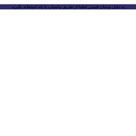
به دلیل نوسان قیمتی لطفا از طریق واتساپ یا بله استعلام بگیرید