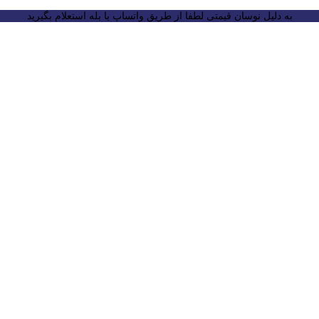
به دلیل نوسان قیمتی لطفا از طریق واتساپ یا بله استعلام بگیرید