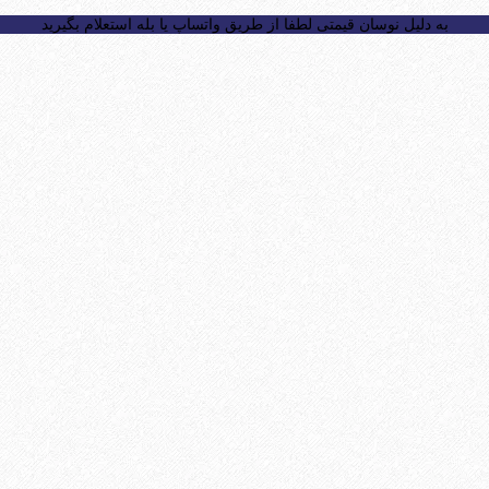
به دلیل نوسان قیمتی لطفا از طریق واتساپ یا بله استعلام بگیرید