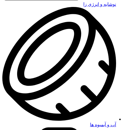
نوشابه و انرژی زا
آب و آبمیوه ها