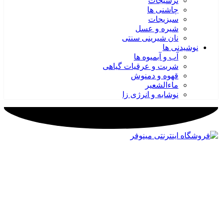
ترشیجات
چاشنی ها
سبزیجات
شیره و عسل
نان شیرینی سنتی
نوشیدنی ها
آب و آبمیوه ها
شربت و عرقیات گیاهی
قهوه و دمنوش
ماءالشعیر
نوشابه و انرژی زا