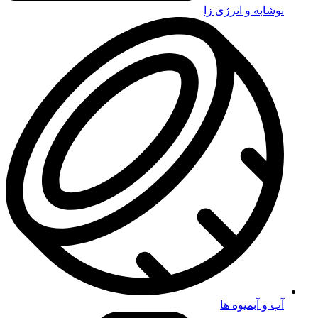
نوشابه و انرژی زا
آب و آبمیوه ها