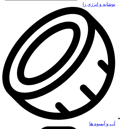
نوشابه و انرژی زا
آب و آبمیوه ها