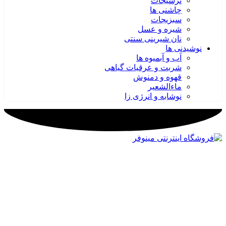
ترشیجات
چاشنی ها
سبزیجات
شیره و عسل
نان شیرینی سنتی
نوشیدنی ها
آب و آبمیوه ها
شربت و عرقیات گیاهی
قهوه و دمنوش
ماءالشعیر
نوشابه و انرژی زا