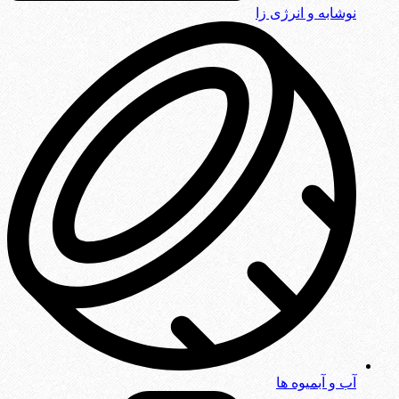
نوشابه و انرژی زا
آب و آبمیوه ها