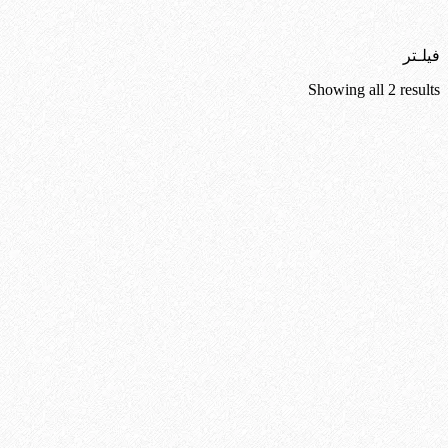
فیلـتر
Sorted
Showing all 2 results
by
latest