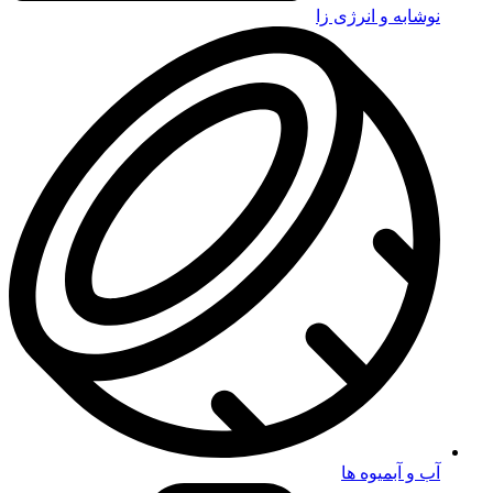
نوشابه و انرژی زا
آب و آبمیوه ها