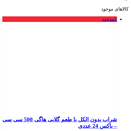
کالاهای موجود
ناموجود
شراب بدون الکل با طعم گلابی هاگی 500 سی سی
– باکس 24 عددی