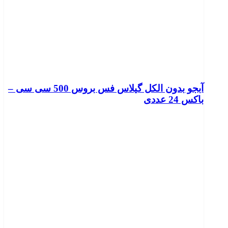
آبجو بدون الکل گیلاس فس بروس 500 سی سی –
باکس 24 عددی