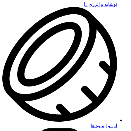
نوشابه و انرژی زا
آب و آبمیوه ها