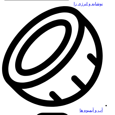
نوشابه و انرژی زا
آب و آبمیوه ها