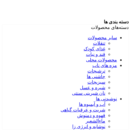
دسته بندی ها
دسته‌های محصولات
سایر محصولات
تنقلات
غذای کودک
قند و نبات
محصولات محلی
مزه های ناب
ترشیجات
چاشنی ها
سبزیجات
شیره و عسل
نان شیرینی سنتی
نوشیدنی ها
آب و آبمیوه ها
شربت و عرقیات گیاهی
قهوه و دمنوش
ماءالشعیر
نوشابه و انرژی زا