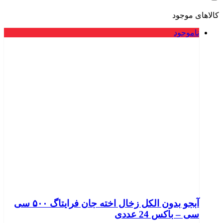
کالاهای موجود
ناموجود
آبجو بدون الکل زخال اخته جان فرایتاگ ۵۰۰ سی
سی – باکس 24 عددی