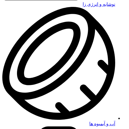
نوشابه و انرژی زا
آب و آبمیوه ها