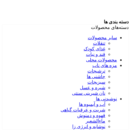
دسته بندی ها
دسته‌های محصولات
سایر محصولات
تنقلات
غذای کودک
قند و نبات
محصولات محلی
مزه های ناب
ترشیجات
چاشنی ها
سبزیجات
شیره و عسل
نان شیرینی سنتی
نوشیدنی ها
آب و آبمیوه ها
شربت و عرقیات گیاهی
قهوه و دمنوش
ماءالشعیر
نوشابه و انرژی زا