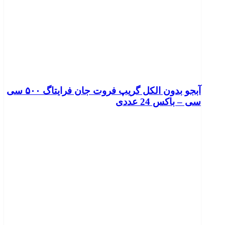
آبجو بدون الکل گریپ فروت جان فرایتاگ ۵۰۰ سی
سی – باکس 24 عددی