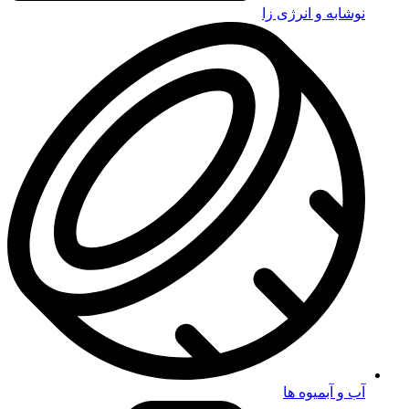
نوشابه و انرژی زا
آب و آبمیوه ها