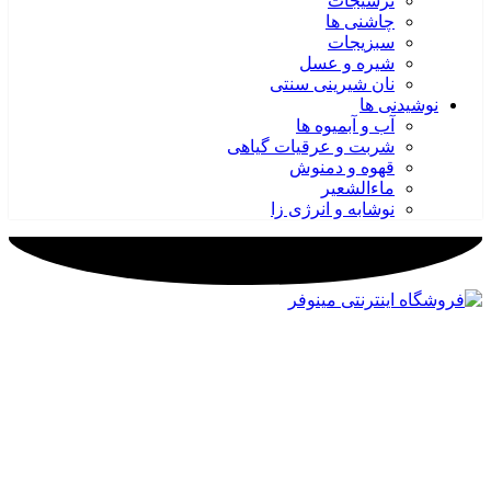
ترشیجات
چاشنی ها
سبزیجات
شیره و عسل
نان شیرینی سنتی
نوشیدنی ها
آب و آبمیوه ها
شربت و عرقیات گیاهی
قهوه و دمنوش
ماءالشعیر
نوشابه و انرژی زا