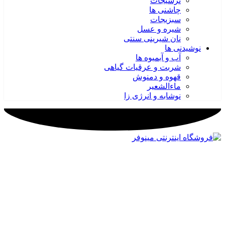
ترشیجات
چاشنی ها
سبزیجات
شیره و عسل
نان شیرینی سنتی
نوشیدنی ها
آب و آبمیوه ها
شربت و عرقیات گیاهی
قهوه و دمنوش
ماءالشعیر
نوشابه و انرژی زا