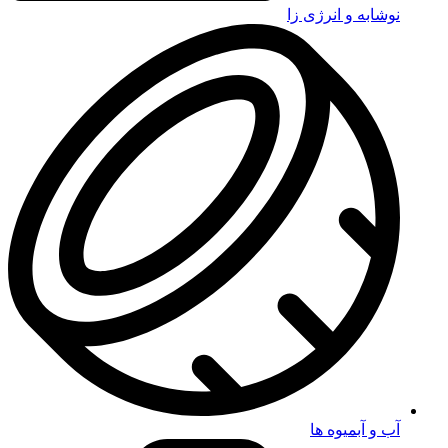
نوشابه و انرژی زا
آب و آبمیوه ها