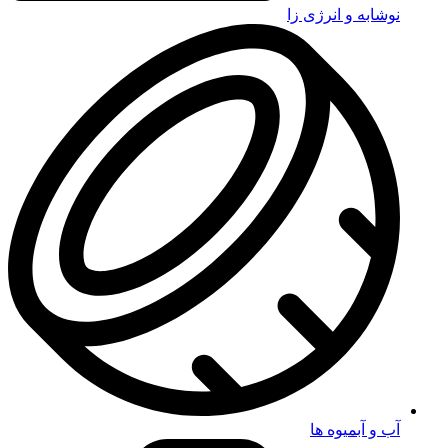
نوشابه و انرژی زا
آب و آبمیوه ها