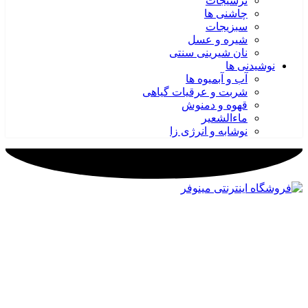
ترشیجات
چاشنی ها
سبزیجات
شیره و عسل
نان شیرینی سنتی
نوشیدنی ها
آب و آبمیوه ها
شربت و عرقیات گیاهی
قهوه و دمنوش
ماءالشعیر
نوشابه و انرژی زا