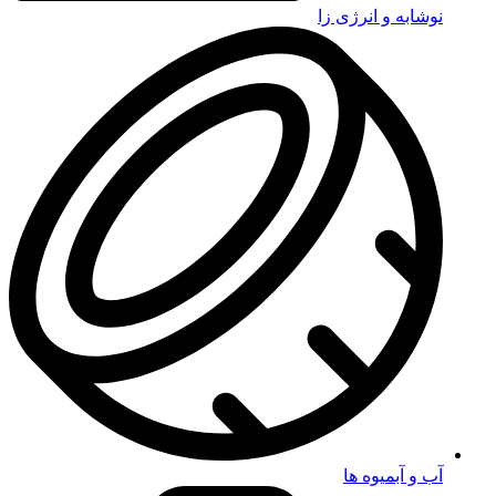
نوشابه و انرژی زا
آب و آبمیوه ها