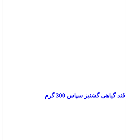
قند گیاهی گشنیز سپاس 300 گرم